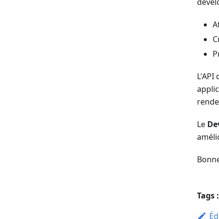
dével
A
C
P
L'API 
appli
rende
Le
De
améli
Bonne 
Tags :
Éd