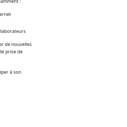
otamment :
ternet
llaborateurs
ser de nouvelles
de prise de
iper à son