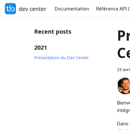
dev center
Documentation
Référence API
P
Recent posts
C
2021
Présentation du Dev Center
23 avr
Bienv
intég
Dans 