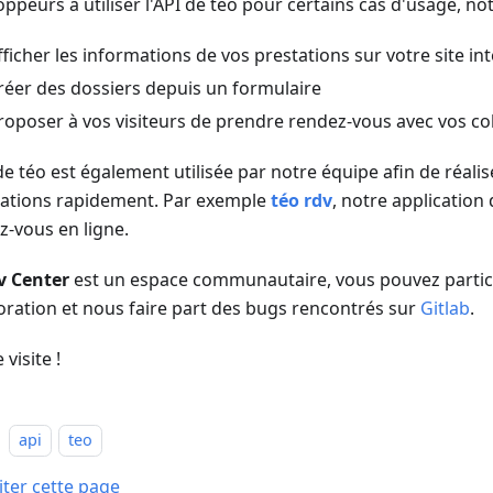
oppeurs à utiliser l'API de téo pour certains cas d'usage, n
fficher les informations de vos prestations sur votre site in
réer des dossiers depuis un formulaire
roposer à vos visiteurs de prendre rendez-vous avec vos co
de téo est également utilisée par notre équipe afin de réali
cations rapidement. Par exemple
téo rdv
, notre application 
z-vous en ligne.
v Center
est un espace communautaire, vous pouvez partic
oration et nous faire part des bugs rencontrés sur
Gitlab
.
visite !
api
teo
iter cette page