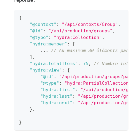
réponse :
{
"@context"
:
"/api/contexts/Group"
,
"@id"
:
"/api/production/groups"
,
"@type"
:
"hydra:Collection"
,
"hydra:member"
:
[
        ... 
// Au maximum 30 éléments par 
]
,
"hydra:totalItems"
:
75
,
// Nombre tota
"hydra:view"
:
{
"@id"
:
"/api/production/groups?pag
"@type"
:
"hydra:PartialCollectionV
"hydra:first"
:
"/api/production/gr
"hydra:last"
:
"/api/production/gro
"hydra:next"
:
"/api/production/gro
}
,
    ...
}